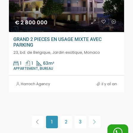
€ 2 800 000
GRAND 2 PIECES EN USAGE MIXTE AVEC
PARKING
23, bd. de Belgique, Jardin exotique, Monaco
1
1
63
m²
APPARTEMENT, BUREAU
Harroch Agency
il y a1 an
1
2
3