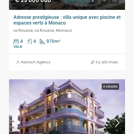
€ 23 000 000
Adresse prestigieuse : villa unique avec piscine et
espaces verts à Monaco
La Rousse, La Rousse, Monaco
4
4
970
m²
VILLA
Harroch Agency
il y a10 mois
À VENDRE