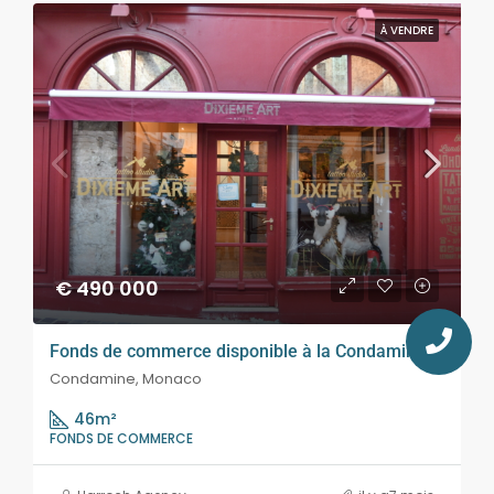
À VENDRE
€ 490 000
Fonds de commerce disponible à la Condamine
Condamine, Monaco
46
m²
FONDS DE COMMERCE