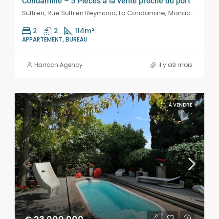
Condamine – 5 Pièces à la vente proche du port
Suffren, Rue Suffren Reymond, La Condamine, Monaco, 98020, Monaco, Condamine, Monaco
2
2
114
m²
APPARTEMENT, BUREAU
Harroch Agency
il y a9 mois
À VENDRE