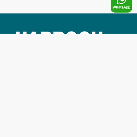
Bienvenue chez l’agence immobilière
HARROCH REAL
ESTATE MONACO
, votre partenaire de confiance pour
tous vos projets immobiliers. Fondée en 2010, notre
agence est spécialisée dans l’évaluation, la vente, la
location et la gestion de biens immobiliers, offrant une
gamme complète de services pour répondre à vos besoins
et vos attentes. Grâce à notre équipe d’experts qualifiés et