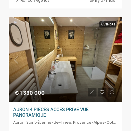
Harroch Agency
il y a7 mois
À VENDRE
€ 1 390 000
AURON 4 PIECES ACCES PRIVE VUE
PANORAMIQUE
Auron, Saint-Étienne-de-Tinée, Provence-Alpes-Côte d'Azur, France, Côte d'Azur