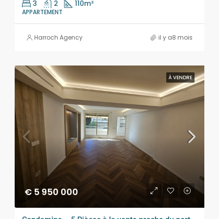
3
2
110
m²
APPARTEMENT
Harroch Agency
il y a8 mois
À VENDRE
€ 5 950 000